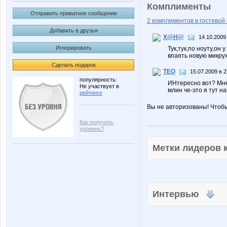
Комплименты
Отправить приватное сообщение
2 комплиментов в гостевой 
Добавить в друзья
X@H@
14.10.2009
Игнорировать
Тук,тук,по ноуту,он
впаять новую микрух
Сделать подарок
TEO
15.07.2009 в 2
популярность:
ИНтересно вот? Мне 
Не участвует в
млин че-это я тут на
рейтинге
Вы не авторизованы! Чтоб
Как получить
уровень?
Метки лидеров
Интервью