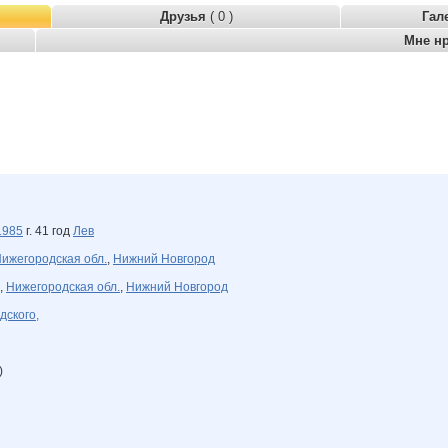
Друзья
( 0 )
Гал
Мне н
1985
г. 41 год
Лев
ижегородская обл.
,
Нижний Новгород
,
Нижегородская обл.
,
Нижний Новгород
дского,
)