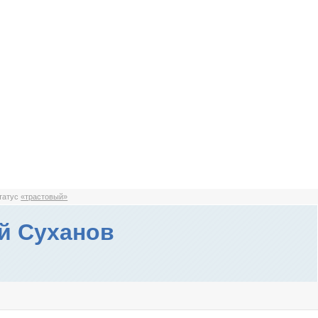
статус
«трастовый»
й Суханов