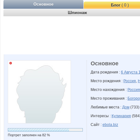
Основное
Блог
( 0 )
Шпионаж
Основное
Дата рождения :
6 Августа
Место рождения :
Россия
,
Н
Место нахождения :
Россия
Место проживания :
Богоро
Любимые места :
Дом
(733)
Интересы :
Кулинария
(584
Сайт :
ebola.biz
Портрет заполнен на 82 %