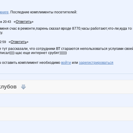
книге
. Последние комплименты посетителей:
«
Ответить
»
 в 20:43
 у меня счас в ремонте,парень сказал вроде 8770,часы работают,что-ли,куда то
у.
«
Ответить
»
2:59
тут рассказали, что сотрудники ВТ стараются непользоваться услугами своей
писал)))) щас еще интернет срубят))))))
ы оставить комплимент необходимо
войти
или
зарегистрироваться
 клубов