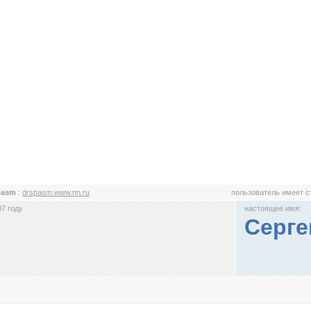
pasm
:
drspasm.www.nn.ru
пользователь имеет 
7 году
настоящее имя:
Серге